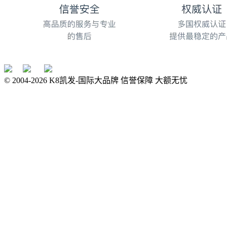
© 2004-
2026
K8凯发-国际大品牌 信誉保障 大额无忧